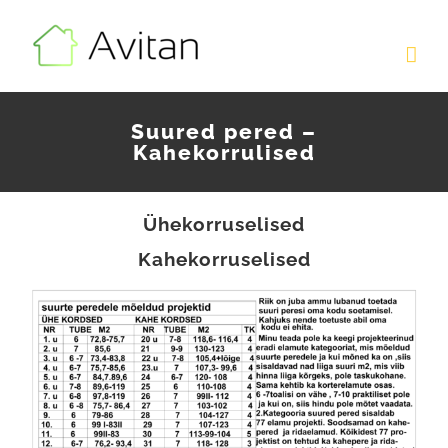
Skip
to
content
Suured pered –
Kahekorrulised
Ühekorruselised
Kahekorruselised