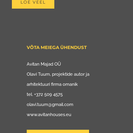
LOE VEEL
VÕTA MEIEGA ÜHENDUST
Avitan Majad OÜ
Olavi Tuum, projektide autor ja
arhitektuuri firma omanik
tel. +372 509 4575
olavi.tuum@gmail.com
www.avitanhouses.eu