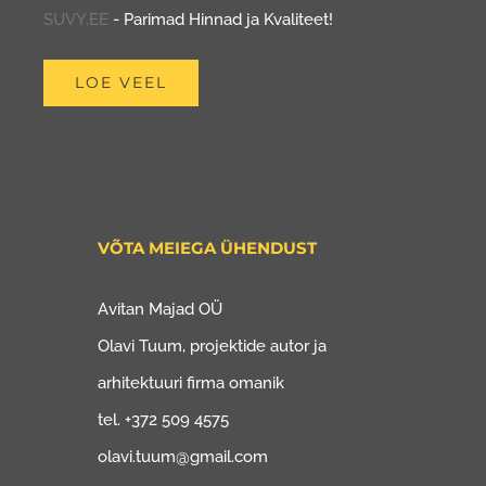
SUVY.EE
- Parimad Hinnad ja Kvaliteet!
LOE VEEL
VÕTA MEIEGA ÜHENDUST
Avitan Majad OÜ
Olavi Tuum, projektide autor ja
arhitektuuri firma omanik
tel. +372 509 4575
olavi.tuum@gmail.com