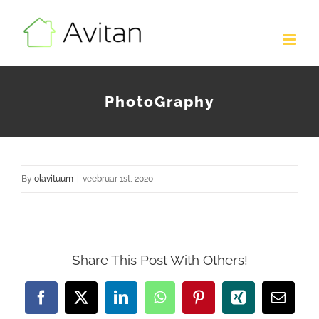
Skip
to
content
PhotoGraphy
By
olavituum
|
veebruar 1st, 2020
Share This Post With Others!
Facebook
X
LinkedIn
WhatsApp
Pinterest
Xing
Email