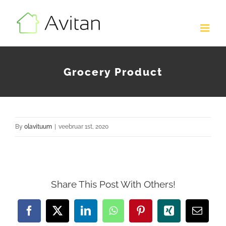
Skip
to
content
Grocery Product
By
olavituum
|
veebruar 1st, 2020
Share This Post With Others!
Facebook
X
LinkedIn
WhatsApp
Pinterest
Xing
Email