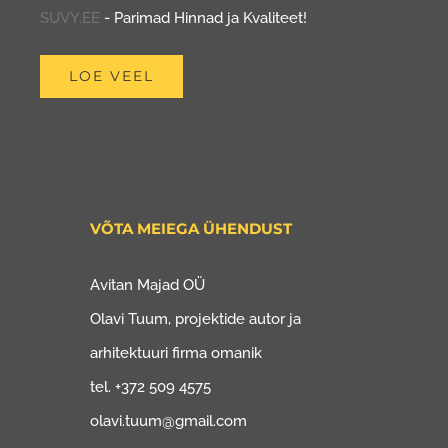
SUVY.EE
- Parimad Hinnad ja Kvaliteet!
LOE VEEL
VÕTA MEIEGA ÜHENDUST
Avitan Majad OÜ
Olavi Tuum, projektide autor ja
arhitektuuri firma omanik
tel. +372 509 4575
olavi.tuum@gmail.com