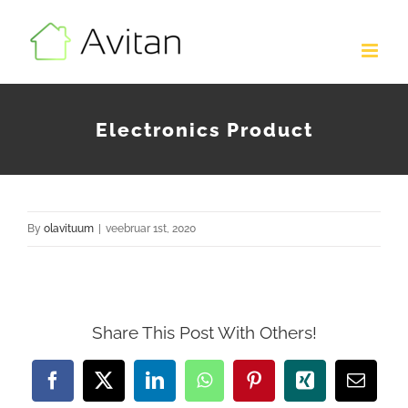
Skip
to
content
Electronics Product
By
olavituum
|
veebruar 1st, 2020
Share This Post With Others!
Facebook
X
LinkedIn
WhatsApp
Pinterest
Xing
Email