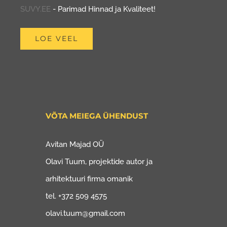
SUVY.EE
- Parimad Hinnad ja Kvaliteet!
LOE VEEL
VÕTA MEIEGA ÜHENDUST
Avitan Majad OÜ
Olavi Tuum, projektide autor ja
arhitektuuri firma omanik
tel. +372 509 4575
olavi.tuum@gmail.com