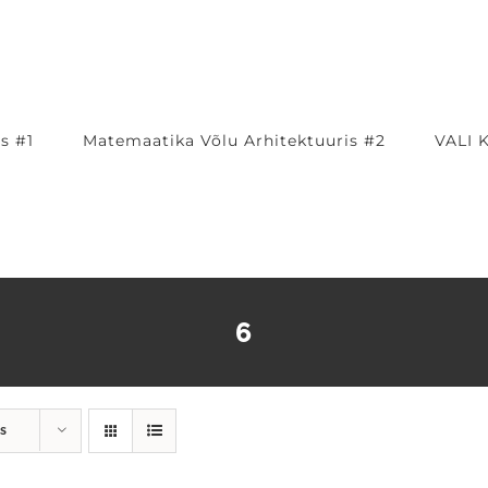
s #1
Matemaatika Võlu Arhitektuuris #2
VALI 
6
s