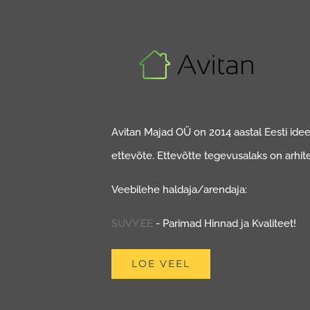
Avitan Majad OÜ on 2014 aastal Eesti ideed
ettevõte. Ettevõtte tegevusalaks on arhit
Veebilehe haldaja/arendaja:
SUVY.EE
- Parimad Hinnad ja Kvaliteet!
LOE VEEL