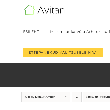
Skip
to
content
ESILEHT
Matemaatika Võlu Arhitektuuri
ETTEPANEKUD VALITSUSELE NR.1
Sort by
Default Order
Show
12 Product