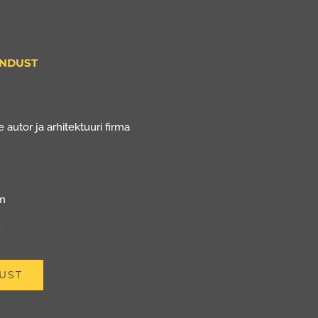
ENDUST
 autor ja arhitektuuri firma
om
u
UST