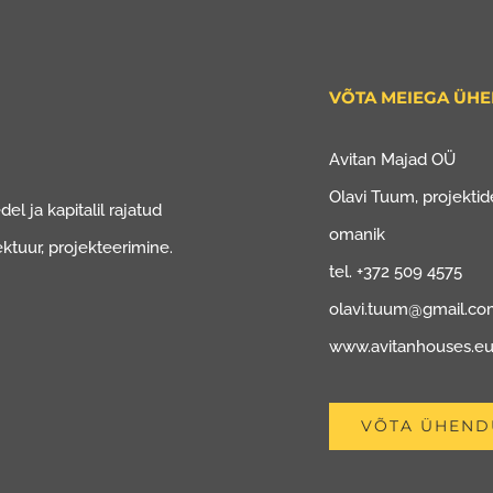
VÕTA MEIEGA ÜH
Avitan Majad OÜ
Olavi Tuum, projektide
el ja kapitalil rajatud
omanik
ektuur, projekteerimine.
tel. +372 509 4575
olavi.tuum@gmail.c
www.avitanhouses.e
VÕTA ÜHEND