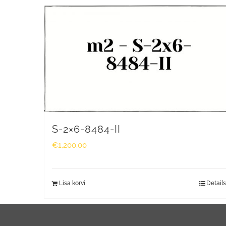
S-2×6-8484-II
€
1,200.00
Lisa korvi
Details