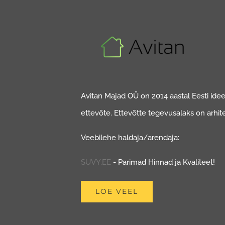
Avitan Majad OÜ on 2014 aastal Eesti ideed
ettevõte. Ettevõtte tegevusalaks on arhit
Veebilehe haldaja/arendaja:
SUVY.EE
- Parimad Hinnad ja Kvaliteet!
LOE VEEL