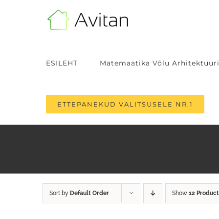
Skip
to
content
ESILEHT
Matemaatika Võlu Arhitektuuri
ETTEPANEKUD VALITSUSELE NR.1
Sort by
Default Order
Show
12 Product