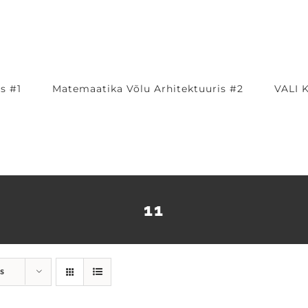
s #1
Matemaatika Võlu Arhitektuuris #2
VALI 
11
s