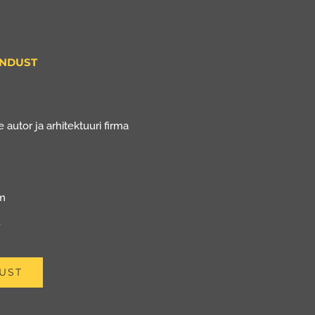
ENDUST
 autor ja arhitektuuri firma
om
u
UST