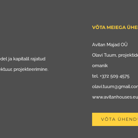
VÕTA MEIEGA ÜH
Avitan Majad OÜ
Olavi Tuum, projektide
el ja kapitalil rajatud
omanik
ektuur, projekteerimine.
tel. +372 509 4575
olavi.tuum@gmail.c
www.avitanhouses.e
VÕTA ÜHEND