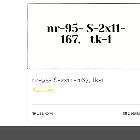
nr-95- S-2×11- 167, tk-1
€
1,200.00
Lisa korvi
Details