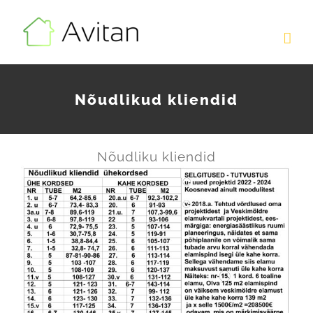
Skip
to
content
Nõudlikud kliendid
Nõudliku kliendid