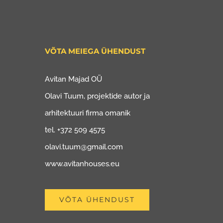
VÕTA MEIEGA ÜHENDUST
Avitan Majad OÜ
Olavi Tuum, projektide autor ja
arhitektuuri firma omanik
tel. +372 509 4575
olavi.tuum@gmail.com
www.avitanhouses.eu
VÕTA ÜHENDUST