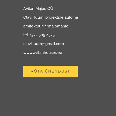
Avitan Majad OÜ
Olavi Tuum, projektide autor ja
arhitektuuri firma omanik
tel. +372 509 4575
olavi.tuum@gmail.com
www.avitanhouses.eu
VÕTA ÜHENDUST