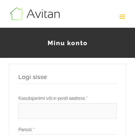
Skip
to
content
Minu konto
Logi sisse
Nõutud
Kasutajanimi või e-posti aadress
*
Nõutud
Parool
*