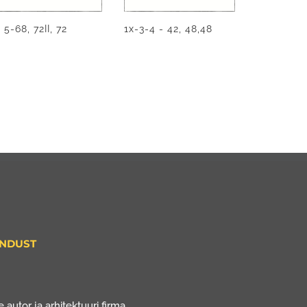
 5-68, 72II, 72
1x-3-4 - 42, 48,48
ENDUST
 autor ja arhitektuuri firma