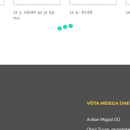
1x 3 .näide 42 ja 59
1x 4- 67,68
1x
m2
VÕTA MEIEGA ÜH
Avitan Majad OÜ
Olavi Tuum, projektide