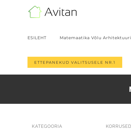
Skip
to
content
ESILEHT
Matemaatika Võlu Arhitektuuri
ETTEPANEKUD VALITSUSELE NR.1
KATEGOORIA
KORRUSE