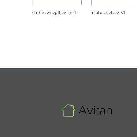
1tuba-21,25II,22II,24II
1tuba-22I-22 VI