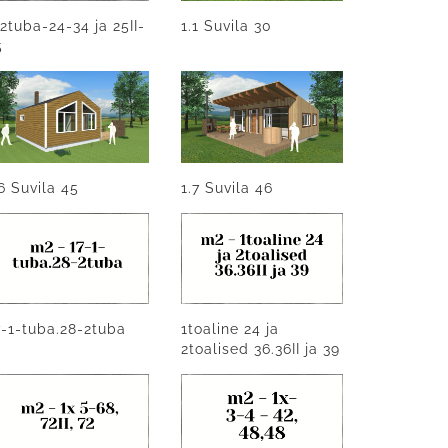
-2tuba-24-34 ja 25II-
1.1 Suvila 30
5
.6 Suvila 45
1.7 Suvila 46
7-1-tuba.28-2tuba
1toaline 24 ja
2toalised 36.36II ja 39