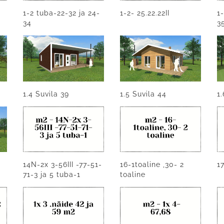
1-2 tuba-22-32 ja 24-
1-2- 25.22.22II
1
34
3
1.4 Suvila 39
1.5 Suvila 44
1
14N-2x 3-56III -77-51-
16-1toaline ,30- 2
1
71-3 ja 5 tuba-1
toaline