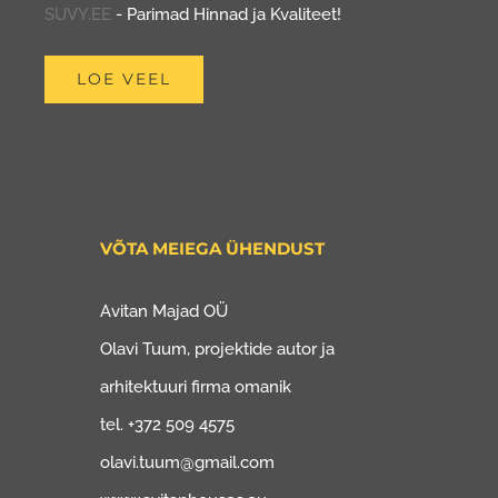
SUVY.EE
- Parimad Hinnad ja Kvaliteet!
LOE VEEL
VÕTA MEIEGA ÜHENDUST
Avitan Majad OÜ
Olavi Tuum, projektide autor ja
arhitektuuri firma omanik
tel. +372 509 4575
olavi.tuum@gmail.com