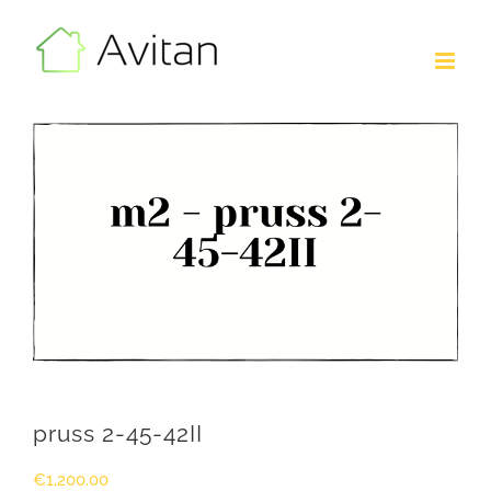
Skip
to
content
pruss 2-45-42II
€
1,200.00