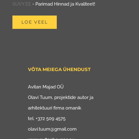
SUVY.EE
- Parimad Hinnad ja Kvaliteet!
LOE VEEL
VÕTA MEIEGA ÜHENDUST
Avitan Majad OÜ
Olavi Tuum, projektide autor ja
arhitektuuri firma omanik
tel. +372 509 4575
olavi.tuum@gmail.com