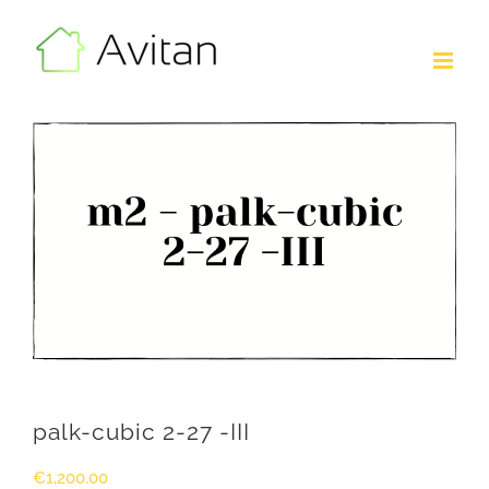
Skip
to
content
palk-cubic 2-27 -III
€
1,200.00