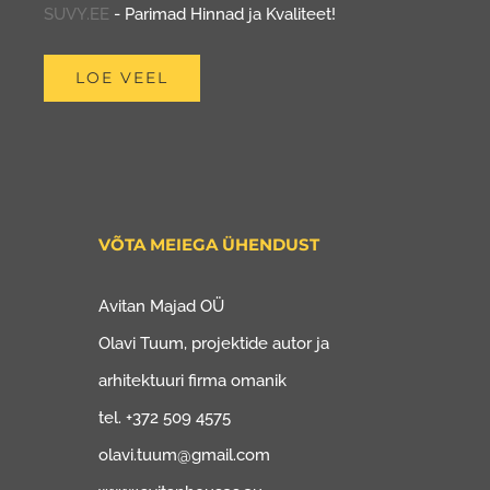
SUVY.EE
- Parimad Hinnad ja Kvaliteet!
LOE VEEL
VÕTA MEIEGA ÜHENDUST
Avitan Majad OÜ
Olavi Tuum, projektide autor ja
arhitektuuri firma omanik
tel. +372 509 4575
olavi.tuum@gmail.com