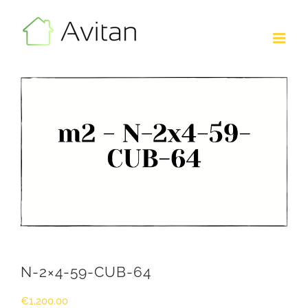
Skip
to
content
N-2×4-59-CUB-64
€
1,200.00