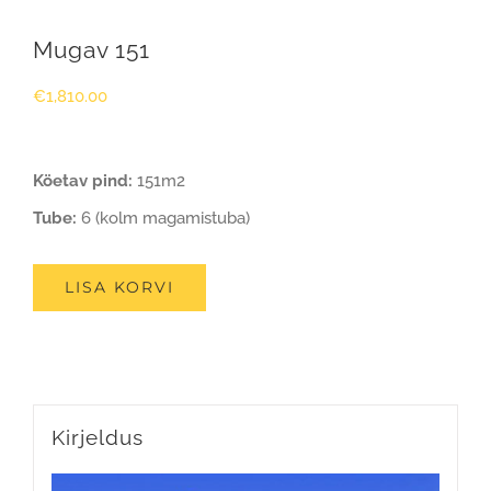
Mugav 151
€
1,810.00
Köetav pind:
151m2
Tube:
6 (kolm magamistuba)
LISA KORVI
Kirjeldus