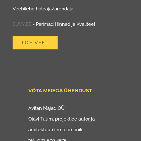
Veebilehe haldaja/arendaja:
SUVY.EE
- Parimad Hinnad ja Kvaliteet!
LOE VEEL
VÕTA MEIEGA ÜHENDUST
Avitan Majad OÜ
Olavi Tuum, projektide autor ja
arhitektuuri firma omanik
tel. +372 509 4575