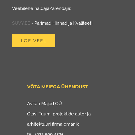
Veebilehe haldaja/arendaja:
SUVY.EE
- Parimad Hinnad ja Kvaliteet!
LOE VEEL
VÕTA MEIEGA ÜHENDUST
Avitan Majad OÜ
Olavi Tuum, projektide autor ja
arhitektuuri firma omanik
tel. +372 509 4575