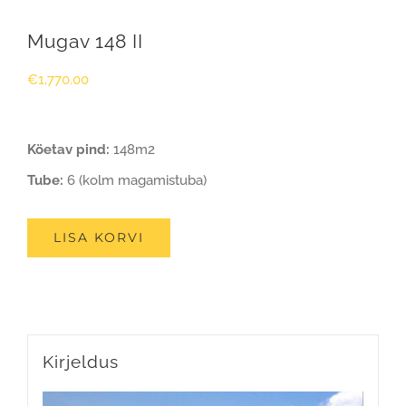
Mugav 148 II
€
1,770.00
Köetav pind:
148m2
Tube:
6 (kolm magamistuba)
LISA KORVI
Kirjeldus