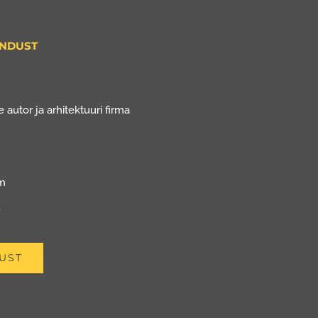
ENDUST
 autor ja arhitektuuri firma
om
u
UST