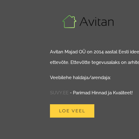
Avitan Majad OÜ on 2014 aastal Eesti ideed
ettevõte. Ettevõtte tegevusalaks on arhit
Veebilehe haldaja/arendaja:
SUVY.EE
- Parimad Hinnad ja Kvaliteet!
LOE VEEL