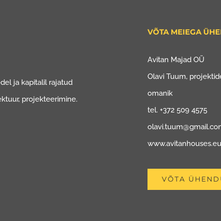
VÕTA MEIEGA ÜH
Avitan Majad OÜ
Olavi Tuum, projektide
el ja kapitalil rajatud
omanik
ektuur, projekteerimine.
tel. +372 509 4575
olavi.tuum@gmail.c
www.avitanhouses.e
VÕTA ÜHEND