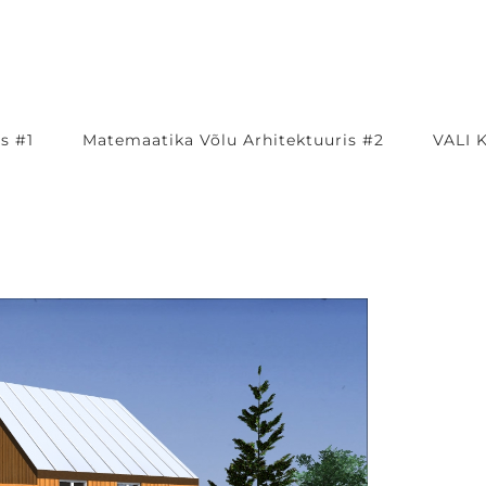
s #1
Matemaatika Võlu Arhitektuuris #2
VALI 