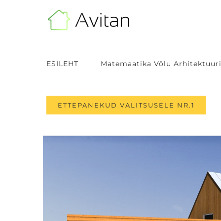
Skip
to
content
ESILEHT
Matemaatika Võlu Arhitektuuri
ETTEPANEKUD VALITSUSELE NR.1