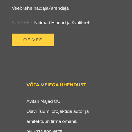
Veebilehe haldaja/arendaja:
SUVY.EE
- Parimad Hinnad ja Kvaliteet!
LOE VEEL
VÕTA MEIEGA ÜHENDUST
Avitan Majad OÜ
Olavi Tuum, projektide autor ja
arhitektuuri firma omanik
tel. +372 509 4575