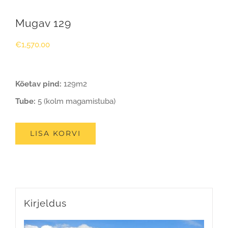
Mugav 129
€
1,570.00
Köetav pind:
129m2
Tube:
5 (kolm magamistuba)
LISA KORVI
Kirjeldus