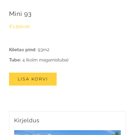
Mini 93
€
1,500.00
Köetav pind:
93m2
Tube:
4 (kolm magamistuba)
LISA KORVI
Kirjeldus