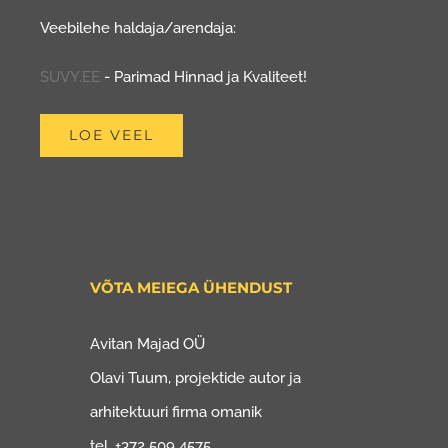
Veebilehe haldaja/arendaja:
SUVY.EE
- Parimad Hinnad ja Kvaliteet!
LOE VEEL
VÕTA MEIEGA ÜHENDUST
Avitan Majad OÜ
Olavi Tuum, projektide autor ja
arhitektuuri firma omanik
tel. +372 509 4575