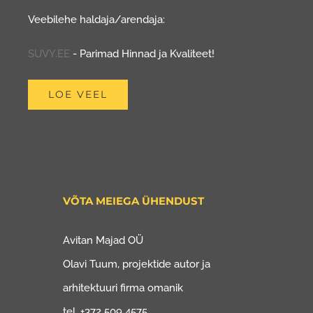
Veebilehe haldaja/arendaja:
SUVY.EE
- Parimad Hinnad ja Kvaliteet!
LOE VEEL
VÕTA MEIEGA ÜHENDUST
Avitan Majad OÜ
Olavi Tuum, projektide autor ja
arhitektuuri firma omanik
tel. +372 509 4575