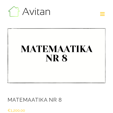
Skip
to
content
MATEMAATIKA NR 8
€
1,200.00