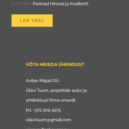
SUVY.EE
- Parimad Hinnad ja Kvaliteet!
LOE VEEL
VÕTA MEIEGA ÜHENDUST
Avitan Majad OÜ
Olavi Tuum, projektide autor ja
arhitektuuri firma omanik
tel. +372 509 4575
olavi.tuum@gmail.com