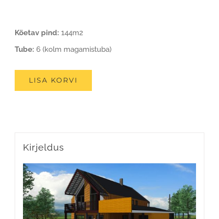
Köetav pind:
144m2
Tube:
6 (kolm magamistuba)
LISA KORVI
Kirjeldus