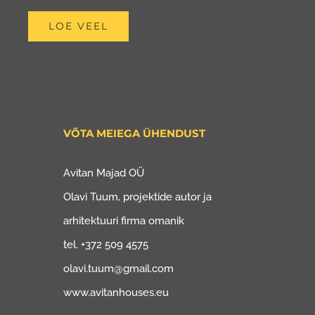
LOE VEEL
VÕTA MEIEGA ÜHENDUST
Avitan Majad OÜ
Olavi Tuum, projektide autor ja
arhitektuuri firma omanik
tel. +372 509 4575
olavi.tuum@gmail.com
www.avitanhouses.eu