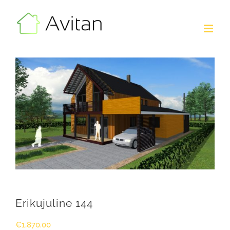
Skip
to
content
Erikujuline 144
€
1,870.00