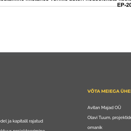
VÕTA MEIEGA ÜH
Avitan Majad OÜ
Olavi Tuum, projektide
el ja kapitalil rajatud
omanik
ektuur, projekteerimine.