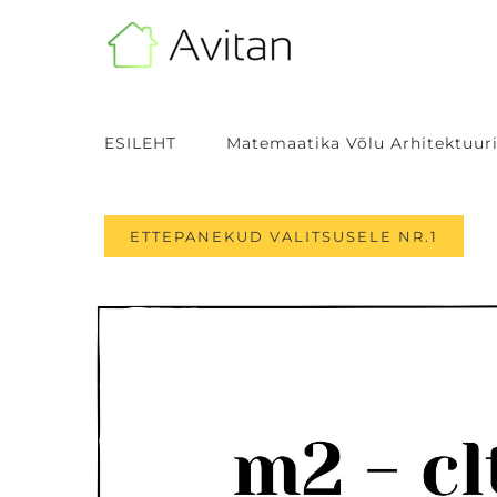
Skip
to
content
ESILEHT
Matemaatika Võlu Arhitektuuri
ETTEPANEKUD VALITSUSELE NR.1