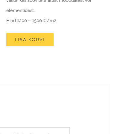
valite, kas soovite ehitust moodulitest või
elementidest.
Hind 1200 – 1500 €/m2
LISA KORVI