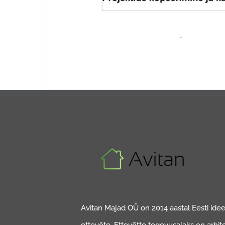
Avitan Majad OÜ on 2014 aastal Eesti ideed
ettevõte. Ettevõtte tegevusalaks on arhit