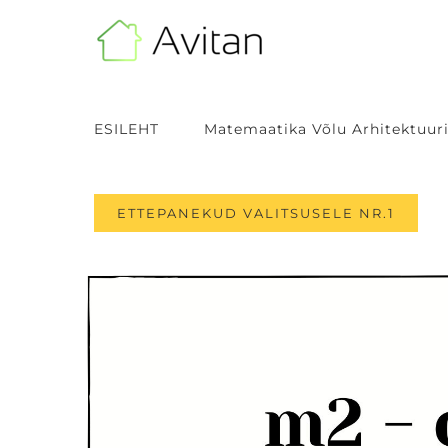
Skip
to
content
ESILEHT
Matemaatika Võlu Arhitektuuri
ETTEPANEKUD VALITSUSELE NR.1