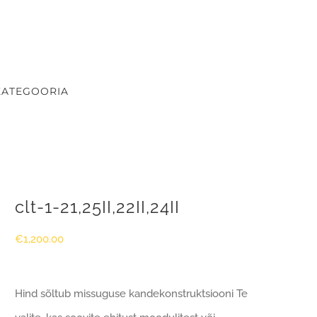
KATEGOORIA
clt-1-21,25II,22II,24II
€
1,200.00
Hind sõltub missuguse kandekonstruktsiooni Te