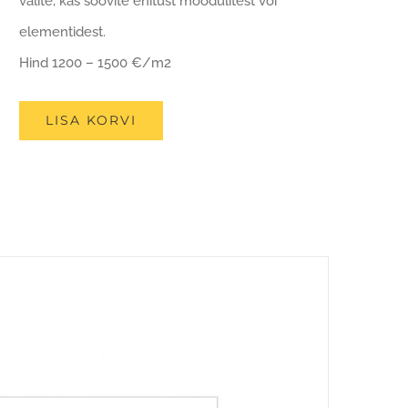
valite, kas soovite ehitust moodulitest või
elementidest.
Hind 1200 – 1500 €/m2
LISA KORVI