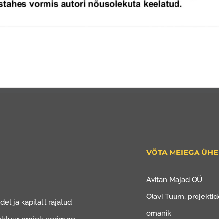
VÕTA MEIEGA ÜH
Avitan Majad OÜ
Olavi Tuum, projektide
el ja kapitalil rajatud
omanik
ektuur, projekteerimine.