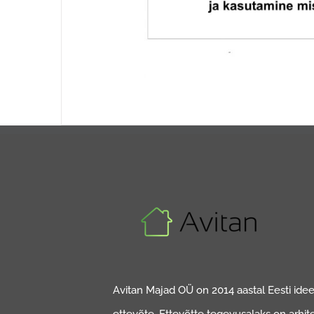
Avitan Majad OÜ on 2014 aastal Eesti ideed
ettevõte. Ettevõtte tegevusalaks on arhit