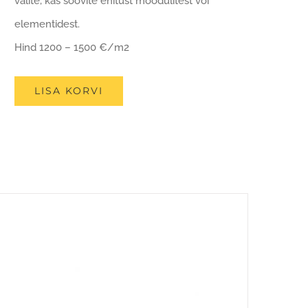
valite, kas soovite ehitust moodulitest või
elementidest.
Hind 1200 – 1500 €/m2
LISA KORVI