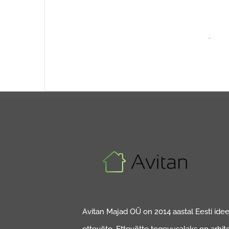
Avitan Majad OÜ on 2014 aastal Eesti ideed
ettevõte. Ettevõtte tegevusalaks on arhit