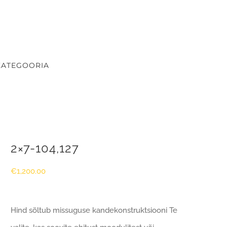
KATEGOORIA
2×7-104,127
€
1,200.00
Hind sõltub missuguse kandekonstruktsiooni Te