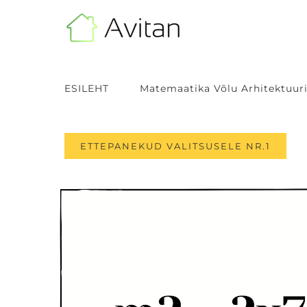
Skip
to
content
ESILEHT
Matemaatika Võlu Arhitektuuri
ETTEPANEKUD VALITSUSELE NR.1