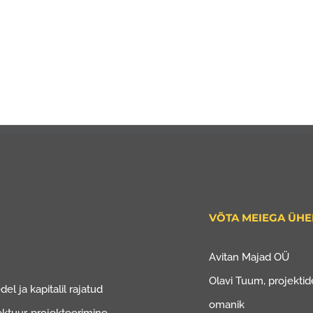
VÕTA MEIEGA ÜH
Avitan Majad OÜ
Olavi Tuum, projektide
el ja kapitalil rajatud
omanik
ektuur, projekteerimine.