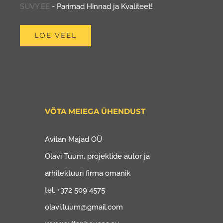
SUVY.EE
- Parimad Hinnad ja Kvaliteet!
LOE VEEL
VÕTA MEIEGA ÜHENDUST
Avitan Majad OÜ
Olavi Tuum, projektide autor ja
arhitektuuri firma omanik
tel. +372 509 4575
olavi.tuum@gmail.com