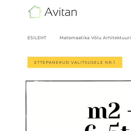
Skip
to
content
ESILEHT
Matemaatika Võlu Arhitektuuri
ETTEPANEKUD VALITSUSELE NR.1