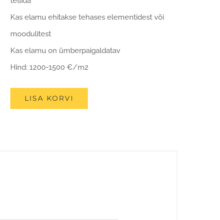
tellida
Kas elamu ehitakse tehases elementidest või
moodulitest
Kas elamu on ümberpaigaldatav
Hind: 1200-1500 €/m2
LISA KORVI