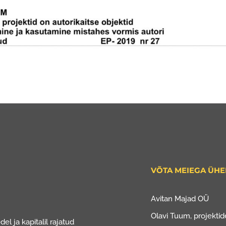
VÕTA MEIEGA ÜH
Avitan Majad OÜ
Olavi Tuum, projektide
el ja kapitalil rajatud