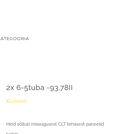
KATEGOORIA
2x 6-5tuba -93,78II
€
1,200.00
Hind sõltub missugusest CLT tehasest paneelid