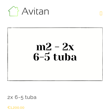
Skip
to
content
2x 6-5 tuba
€
1,200.00