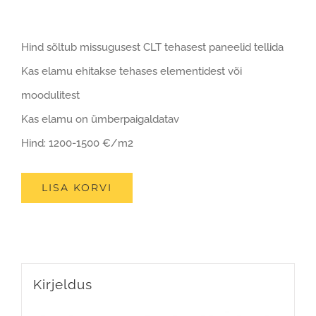
Hind sõltub missugusest CLT tehasest paneelid tellida
Kas elamu ehitakse tehases elementidest või
moodulitest
Kas elamu on ümberpaigaldatav
Hind: 1200-1500 €/m2
LISA KORVI
Kirjeldus