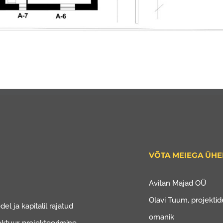
VÕTA MEIEGA ÜH
Avitan Majad OÜ
Olavi Tuum, projektide
el ja kapitalil rajatud
omanik
ektuur, projekteerimine.