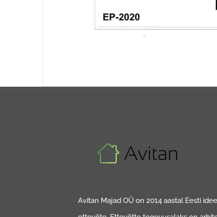
Avitan Majad OÜ on 2014 aastal Eesti ideed
ettevõte. Ettevõtte tegevusalaks on arhit