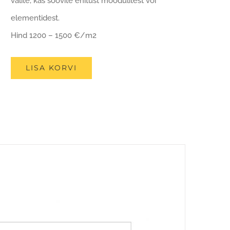
valite, kas soovite ehitust moodulitest või
elementidest.
Hind 1200 – 1500 €/m2
LISA KORVI