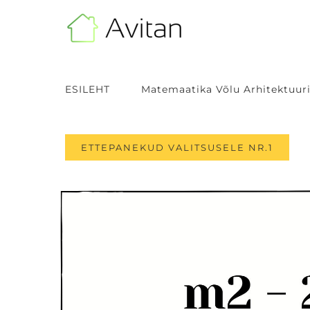
Skip
to
content
ESILEHT
Matemaatika Võlu Arhitektuuri
ETTEPANEKUD VALITSUSELE NR.1