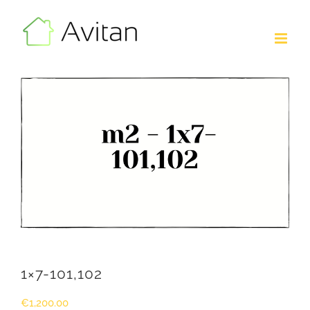
Skip
to
content
1×7-101,102
€
1,200.00