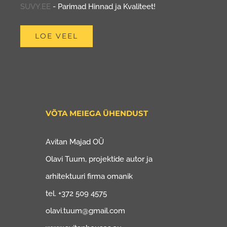
SUVY.EE
- Parimad Hinnad ja Kvaliteet!
LOE VEEL
VÕTA MEIEGA ÜHENDUST
Avitan Majad OÜ
Olavi Tuum, projektide autor ja
arhitektuuri firma omanik
tel. +372 509 4575
olavi.tuum@gmail.com