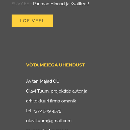
SUVY.EE
- Parimad Hinnad ja Kvaliteet!
LOE VEEL
VÕTA MEIEGA ÜHENDUST
Avitan Majad OÜ
Olavi Tuum, projektide autor ja
arhitektuuri firma omanik
tel. +372 509 4575
olavi.tuum@gmail.com