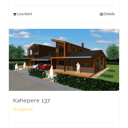
Lisa korvi
Details
Kahepere 137
€
2,530.00