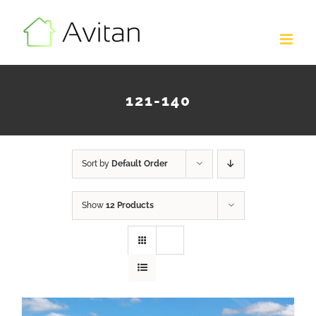
Skip
to
content
121-140
Sort by
Default Order
Show
12 Products